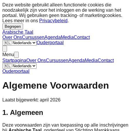
Deze website gebruikt alleen functionele cookies die
noodzakelijk zijn voor het inloggen en de werking van het
portaal. Wij gebruiken geen tracking- of marketingcookies.
Lees meer in ons
Privacybeleid
.
Begrepen
Arabische Taal
Over Ons
Cursussen
Agenda
Media
Contact
Ouderportaal
Menu
Startpagina
Over Ons
Cursussen
Agenda
Media
Contact
Ouderportaal
Algemene Voorwaarden
Laatst bijgewerkt: april 2026
1. Algemeen
Deze voorwaarden zijn van toepassing op alle inschrijvingen
bij
Arabische Taal
, onderdeel van Stichting Marokkaans